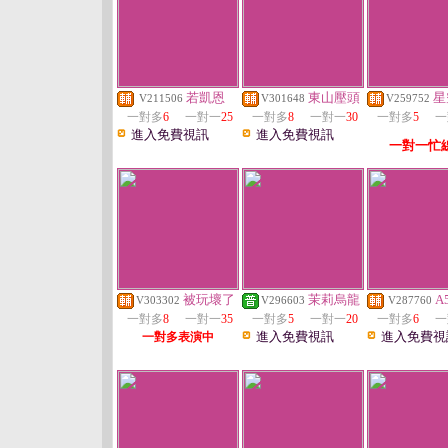
若凱恩
東山壓頭
星
V211506
V301648
V259752
一對多
6
一對一
25
一對多
8
一對一
30
一對多
5
一
進入免費視訊
進入免費視訊
一對一忙
被玩壞了
茉莉烏龍
A
V303302
V296603
V287760
一對多
8
一對一
35
一對多
5
一對一
20
一對多
6
一
進入免費視訊
進入免費視
一對多表演中