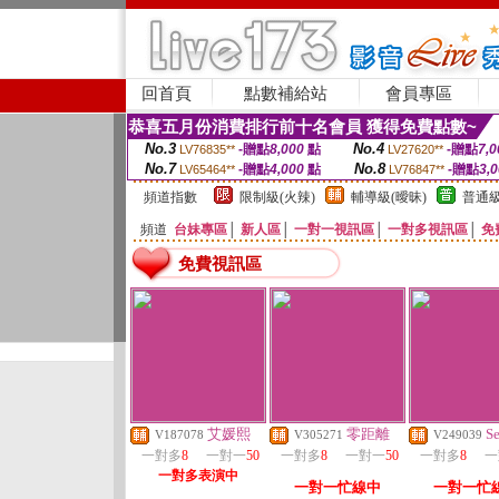
回首頁
點數補給站
會員專區
恭喜五月份消費排行前十名會員 獲得免費點數~
No.3
No.4
-贈點
8,000
點
-贈點
7,0
LV76835**
LV27620**
No.7
No.8
-贈點
4,000
點
-贈點
3,
LV65464**
LV76847**
頻道指數
限制級(火辣)
輔導級(曖昧)
普通級
頻道
台妹專區
│
新人區
│
一對一視訊區
│
一對多視訊區
│
免
免費視訊區
艾媛熙
零距離
Se
V187078
V305271
V249039
一對多
8
一對一
50
一對多
8
一對一
50
一對多
8
一
一對多表演中
一對一忙線中
一對一忙