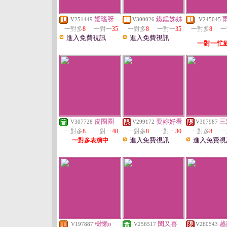
媱瑤呀
鐵錘姊姊
V251449
V300026
V245045
一對多
8
一對一
35
一對多
8
一對一
35
一對多
8
一
進入免費視訊
進入免費視訊
一對一忙
皮圈圈
要妳好看
三
V307728
V299172
V307987
一對多
8
一對一
40
一對多
8
一對一
30
一對多
8
一
進入免費視訊
進入免費視
一對多表演中
樹懶o
閔又喜
越
V197887
V256517
V260543