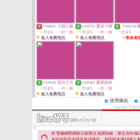
小甜心妮
夏末小惟
V308691
V309785
V309744
一對多
5
一對一
20
一對多
5
一對一
20
一對多
5
一
進入免費視訊
進入免費視訊
一對多表
花兒七七
夏夜妖妖
V309646
V309462
一對多
5
一對一
20
一對多
5
一對一
20
進入免費視訊
進入免費視訊
使用條款
Copyright © 202
依'電腦網際網路分級辦法'為限制級，限定為年滿
1
本站內影音內容及各項條款。為防範未滿
18
歲之