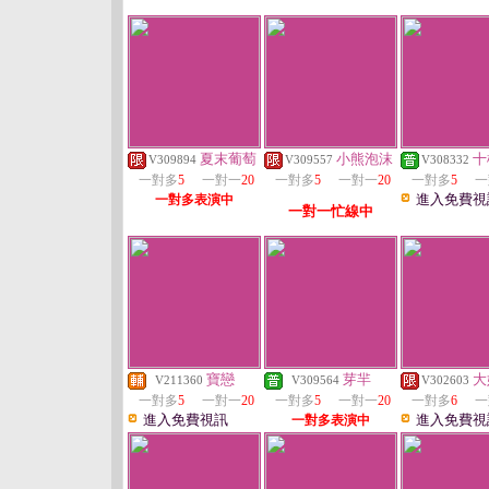
夏末葡萄
小熊泡沫
十
V309894
V309557
V308332
一對多
5
一對一
20
一對多
5
一對一
20
一對多
5
一
進入免費視
一對多表演中
一對一忙線中
寶戀
芽羋
大
V211360
V309564
V302603
一對多
5
一對一
20
一對多
5
一對一
20
一對多
6
一
進入免費視訊
進入免費視
一對多表演中