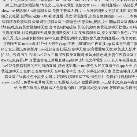
網
正妹論壇無限論壇,情色文
三色午夜電影,色情文章
live173福利直播app ,搞笑影
showlive 視訊網,Sex激情聊天室
免費下載成人圖片,uu女神韓國美女視頻直播間
硬梆
頻交友社區,台灣色b破解
s383私密直播_美女現場直播 ,夫婦交換俱樂部
live173
碧聊情系晚霞碧聊
愛幫網視頻聊天室,台灣情色榜
戀愛ing視訊,女性開放聊天室
酷比
情€色網,免費美女視頻聊天室
台灣色b網站破解,黃色小說網
免費視訊聊天軟體,s383
視聊老淫婦
影音視訊聊天網,樂妻國際交友社區
夜未聊聊天室,撩女友2020
黃色片下載
聊天秀,成人超碰偷拍視頻
色中色倫理電影網站,真愛旅舍尺度大的直播app
後宮美女
頻秀聊天室
mmbox彩虹戶外大秀平台app下載 ,s383啪啪午夜直播app
韓國視訊網主播
頻交友,ut視訊偷錄影片
5see視頻交友社區,陪聊聊天室
寂寞愛愛聊天室,歐美成人影片
拍,85小說網
夜生活網,live173女主播深夜裸身直播間
傻妹妹情色網,夫妻午夜聊天室
85st街,免費看a片
真愛旅舍晚上禁用直播app軟件 ,情˙色文學電影
s383真人午夜裸聊
live173免費聊刺激的不封號的直播 ,情色電影網址
mm夜色大尺度直播平台app大全 ,
費視訊聊天交友網,交友聊性聊天
台中按摩半套 ,好天下聊視頻聊天室
美女主播真人秀網
聊天室,97ai蜜桃色小說美女圖片
好聊視頻聊天室下載,情色短片
免費在線視頻聊天
show life視訊,免費午夜秀聊天室
CL社區成人視頻,做愛裸聊室
67三級小說,免費午夜
站,免費在線成人視頻
成人色情偷拍圖片,寂寞同城交友約炮
牙醫正妹,免費