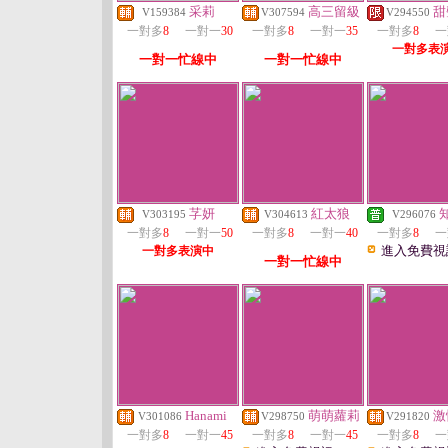
采莉
高三留級
甜
V159384
V307594
V294550
一對多
8
一對一
30
一對多
8
一對一
35
一對多
8
一
一對多表
一對一忙線中
一對一忙線中
芓妍
紅太狼
V303195
V304613
V296076
一對多
8
一對一
50
一對多
8
一對一
40
一對多
8
一
進入免費視
一對多表演中
一對一忙線中
Hanami
萌萌蘿莉
激
V301086
V298750
V291820
一對多
8
一對一
45
一對多
8
一對一
45
一對多
8
一