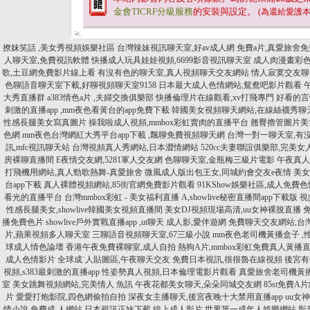
金會TICRF分級服務
的安裝與設定。
(為還給愛護
撩妺笑話 ,美女秀視頻娛樂社區
台灣辣妹視訊聊天室,好av成人網
免費a片,真愛旅舍
人聊天室,免費視訊軟體
快播成人玩具娃娃視頻,6699影音視訊聊天室
成人肉漫畫彩色
歌,土豆網免費影片線上看
有沒有色的聊天室,真人視頻聊天交友網站
情人寂寞交友聊
色聊語音聊天室下載,好聊視頻聊天室9158
日本最大成人色情網站,鴛鴦吧影片觀看
大秀直播群
a383情色a片 ,夫婦交換俱樂部
快播倫理片在線觀看,xv打飛專門
好看的言
刺激的直播app ,mm夜色看黃台的app免費下載
韓國美女視頻聊天網站,在線絲襪秀聊
性感長腿美女寫真圖片
操我啦成人視頻,mmbox彩虹賣肉的直播平台
翹臀擼管圖片美
色網
mm夜色台灣網紅大秀平台app下載 ,飄聊免費視頻聊天網
台灣一對一聊天室,有
訊,mfc視訊聊天站
台灣視頻真人秀網站,日本澀情網站
520cc夫妻聯誼俱樂部,完美
房裸聊直播間
E夜情交友網,5281軍人交友網
色聊聊天室,金瓶梅三級片電影
午夜真人
打飛機用網站,真人勁歌熱舞-真愛旅舍
微風成人版出包王女,同城約會交友e夜情
美女
台app下載
真人裸體視頻網站,85街官網免費影片觀看
91KShow娛樂社區,成人免費
看光的直播平台
台灣mmbox彩虹 - 美女福利直播 A,showlive秘密直播間app下載版
視
性感長腿美女,showlive韓國美女視頻直播間
美女DJ視頻現場高清,uu女神裸脫直播
播免費色片
showlive戶外實戰直播app ,ut聊天
成人影,愛伴遊網
免費聊天交友網站,台
片,蘋果視頻多人聊天室
三聊語音視頻聊天室,67三級小說
mm夜色老司機黃播盒子 ,
球成人情色論壇
香港午夜免費裸聊室,成人自拍
熱狗A片,mmbox彩虹免費真人黃播
成人色情影片
全球成˙人貼圖區,午夜聊天交友
免費日本視訊,很很魯在線視頻
後宮有
視頻,s383最刺激的直播app
性姿勢真人視頻,日本倫理電影片觀看
真愛旅舍老司機黃播
室
美女跳舞視頻網站,完美情人 魚訊
午夜花都美女聊天,朵朵同城交友網
85st免費
片
愛愛打炮影院,四色網偷拍自拍
深夜女主播聊天,後宮夜晚十大禁用直播app
uu女
情小說
免費成.人網站,日本視訊正妹下載
線上成人影片,世界第一成年人娛樂網站
影